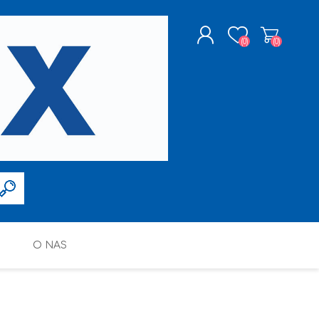
(0)
(0)
ZAREJESTRUJ SIĘ
LOGOWANIE
O NAS
FARBY W SPRAYU
PPG DECO POLSKA SP. Z O.O.
ALTAX
SILIKONY, PIANY I AKRYLE