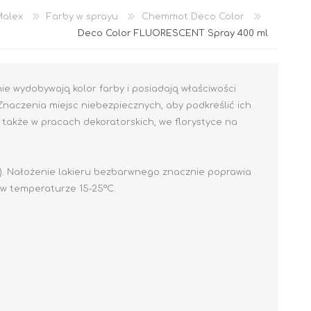
Malex
Farby w sprayu
Chemmot Deco Color
Deco Color FLUORESCENT Spray 400 ml
ie wydobywają kolor farby i posiadają właściwości
naczenia miejsc niebezpiecznych, aby podkreślić ich
także w pracach dekoratorskich, we florystyce na
Akryl
i). Nałożenie lakieru bezbarwnego znacznie poprawia
 w temperaturze 15-25°C.
OCIEPLENIA
GRUNTY I PODKŁADY