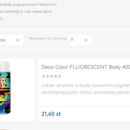
ardziej popularnych kolorach
na zewnątrz i do wewnątrz
ml
Wyświetl
na stronie
Impregnaty
e
Altax
Lakierobejca
Deco Color FLUORESCENT Biały 400
Lakiery
Grunt Do Drewna
Lakier akrylowy o dużej zawartości pigmen
Drewnochron
wydobywają kolor farby i posiadają właści
Lakierobejca 2W1
Zobacz wszystkie
21,60 zł
STYROPIAN / STYRODUR
CHEMIA BUDOWLANA, ŚRODKI CZYSZCZĄCE I GRZYBOBÓJCZE