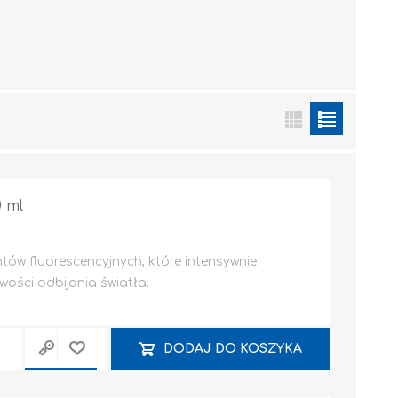
Grunty i podkłady
lewacyjne
 ml
tów fluorescencyjnych, które intensywnie
wości odbijania światła.
DODAJ DO KOSZYKA
AKCESORIA
PŁYTA OSB / K-G / KOŁKI DO MONTAŻU / PROFILE