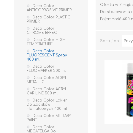
Oferta w 7 najb
Deco Color
ANTICORROSIVE PRIMER
Do stosowania 
Deco Color PLASTIC
Pojemność 400 
PRIMER
Deco Color
CHROME EFFECT
Deco Color HIGH
Sortuj po
TEMPERATURE
Deco Color
FLUORESCENT Spray
400 ml
Deco Color
FLUOMARKER 500 ml
Deco Color ACRYL
METALLIC
Deco Color ACRYL
CAR LINE 500 ml
Deco Color Lakier
Do Zacisków
Hamulcowych 400 ml
Deco Color MILITARY
PAINT
WYLEWKI / ZAPRAWA CEMENTOWA
KLEJE I FUGI
Deco Color
MEGAFELGA Do