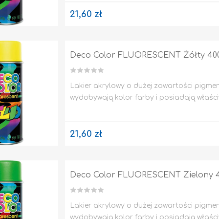
21,60 zł
Deco Color FLUORESCENT Żółty 40
Lakier akrylowy o dużej zawartości pigmen
wydobywają kolor farby i posiadają właści
21,60 zł
Deco Color FLUORESCENT Zielony 4
Lakier akrylowy o dużej zawartości pigmen
wydobywają kolor farby i posiadają właści