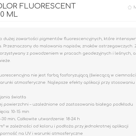
OLOR FLUORESCENT
00 ML
 o dużej zawartości pigmentów fluorescencyjnych, które intensywn
ła. Przeznaczony do malowania napisów, znaków ostrzegawczych. Z
orzystywany z powodzeniem w pracach geodezyjnych i leśnych, a 
wieże.
Rafil CHLOROKAUCZUK
uorescencyjna nie jest farbą fosforyzującą (świecącą w ciemnośc
Rafil DO BRAM I
OGRODZEŃ
runki atmosferyczne. Najlepsze efekty aplikacji przy stosowaniu
RAFIL BETON em
Epoksydowy
jania światła
j powierzchni – uzależnione od zastosowania białego podkładu
ęcia: 10-15 min
DO DREWNA
DOM I OGRÓD
-30 min; Całkowite utwardzenie: 18-24 h
m² w zależności od koloru i podłoża przy jednokrotnej aplikacji
porność na UV i warunki atmosferyczne