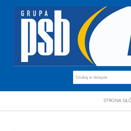
STRONA GŁ
F.F I L. ŚNIEŻKA
FARBY
HAMMERITE
KAEM