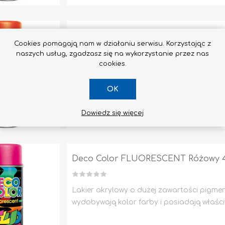
Deco Color FLUORESCENT Pomarań
Cookies pomagają nam w działaniu serwisu. Korzystając z
naszych usług, zgadzasz się na wykorzystanie przez nas
cookies.
Lakier akrylowy o dużej zawartości pigmen
wydobywają kolor farby i posiadają właści
OK
Dowiedz się więcej
21,60 zł
Deco Color FLUORESCENT Różowy 4
Lakier akrylowy o dużej zawartości pigmen
wydobywają kolor farby i posiadają właści