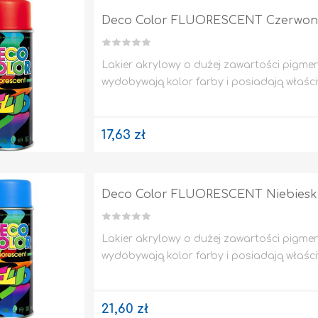
Deco Color FLUORESCENT Czerwony
Lakier akrylowy o dużej zawartości pigmen
wydobywają kolor farby i posiadają właści
17,63 zł
Deco Color FLUORESCENT Niebieski
KANALIZACJA
TAPETY / KLEJE DO TAPET
Lakier akrylowy o dużej zawartości pigmen
wydobywają kolor farby i posiadają właści
21,60 zł