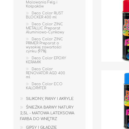
Malowania Felg i
Kołpaków
Deco Color RUST
BLOCKER 400 ml
Deco Color ZINC
METALLIC Preparat
Aluminiowo-Cynkowy
Deco Color ZINC
PRIMER Preparat o
wysokiej zawartości
cynku (97%).
Kleje do płytek
Deco Color EPOXY
KERAMIK
Fugi
Deco Color
RENOVATOR AGD 400
ml
TAŚMY
ODWODNIENIA
Deco Color ECO
KALORYFER
SILIKONY, PIANY I AKRYLE
ŚNIEŻKA BARWY NATURY
2,5L - MATOWA LATEKSOWA
FARBA DO WNĘTRZ
GIPSY I GŁADZIE