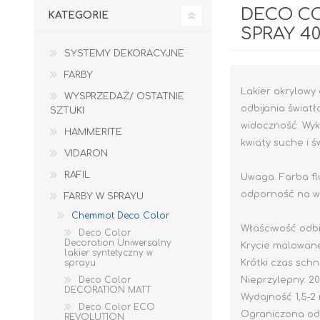
DECO C
KATEGORIE
SPRAY 4
SYSTEMY DEKORACYJNE
FARBY
Lakier akrylowy
WYSPRZEDAŻ/ OSTATNIE
odbijania świat
SZTUKI
widoczność. Wyk
HAMMERITE
kwiaty suche i ś
VIDARON
RAFIL
Uwaga. Farba fl
odporność na wa
FARBY W SPRAYU
Chemmot Deco Color
Właściwość odbi
Deco Color
Decoration Uniwersalny
Krycie malowane
lakier syntetyczny w
sprayu
Krótki czas schni
GIPSY I GŁADZIE
PIANY MONTAŻOWE
Deco Color
Nieprzylepny: 20
DECORATION MATT
Wydajność 1,5-2 
Deco Color ECO
Ograniczona od
REVOLUTION