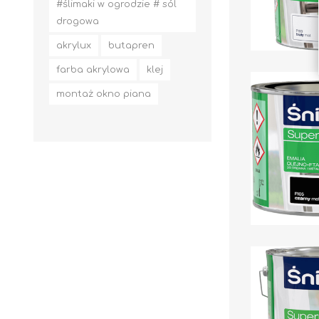
#ślimaki w ogrodzie # sól
drogowa
akrylux
butapren
farba akrylowa
klej
montaż okno piana