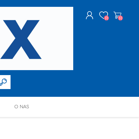
(0)
(0)
ZAREJESTRUJ SIĘ
LOGOWANIE
O NAS
FARBY W SPRAYU
PPG DECO POLSKA SP. Z O.O.
ALTAX
SILIKONY, PIANY I AKRYLE