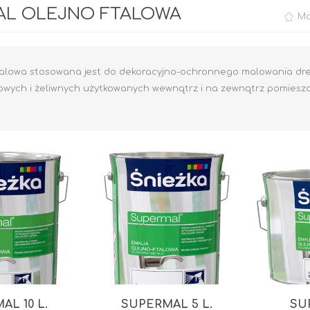
AL OLEJNO FTALOWA
Ma
ftalowa stosowana jest do dekoracyjno-ochronnego malowania d
wych i żeliwnych użytkowanych wewnątrz i na zewnątrz pomieszcze
Rafil CHLOROKAUCZUK
Rafil DO BRAM I
OGRODZEŃ
RAFIL BETON em
Epoksydowy
DO DREWNA
DOM I OGRÓD
AL 10 L.
SUPERMAL 5 L.
SU