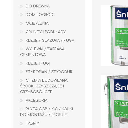
DO DREWNA
DOM I OGRÓD
OCIEPLENIA
GRUNTY I PODKŁADY
KLEJE / GLAZURA / FUGA
WYLEWKI / ZAPRAWA
CEMENTOWA
Kleje do płytek
KLEJE I FUGI
Fugi
STYROPIAN / STYRODUR
CHEMIA BUDOWLANA,
TAŚMY
ODWODNIENIA
ŚRODKI CZYSZCZĄCE I
GRZYBOBÓJCZE
AKCESORIA
PŁYTA OSB / K-G / KOŁKI
DO MONTAŻU / PROFILE
TAŚMY