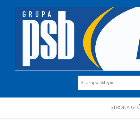
STRONA GŁ
F.F I L. ŚNIEŻKA
FARBY
HAMMERITE
KAEM