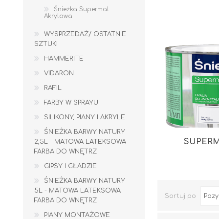
Śnieżka Supermal
Akrylowa
WYSPRZEDAŻ/ OSTATNIE
SZTUKI
HAMMERITE
VIDARON
RAFIL
FARBY W SPRAYU
SILIKONY, PIANY I AKRYLE
ŚNIEŻKA BARWY NATURY
SUPERMA
2,5L - MATOWA LATEKSOWA
FARBA DO WNĘTRZ
GIPSY I GŁADZIE
ŚNIEŻKA BARWY NATURY
5L - MATOWA LATEKSOWA
Sortuj po
WYLEWKI / ZAPRAWA CEMENTOWA
KLEJE I FUGI
FARBA DO WNĘTRZ
PIANY MONTAŻOWE