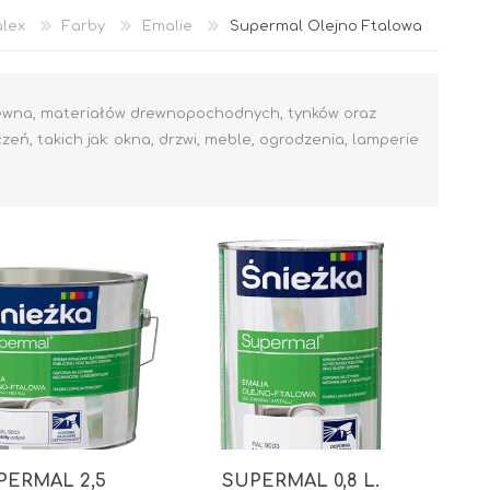
lex
Farby
Emalie
Supermal Olejno Ftalowa
rewna, materiałów drewnopochodnych, tynków oraz
ń, takich jak: okna, drzwi, meble, ogrodzenia, lamperie
Akryl
OCIEPLENIA
GRUNTY I PODKŁADY
PERMAL 2,5
SUPERMAL 0,8 L.