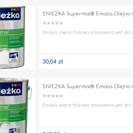
ŚNIEŻKA Supermal® Emalia Olejno-fta
Emalia olejno-ftalowa stosowana jest do
30,04 zł
KANALIZACJA
TAPETY / KLEJE DO TAPET
ŚNIEŻKA Supermal® Emalia Olejno-ft
Emalia olejno-ftalowa stosowana jest do