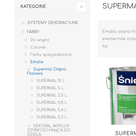
SUPERM
KATEGORIE
SYSTEMY DEKORACYJNE
Emalia olejno-
FARBY
elementów stalo
Do wnętrz
itp
Colorex
Farby specjalistyczne
Emalie
Supermal Olejno
Ftalowa
SUPERMAL 10 L.
SUPERMAL 5 L.
SUPERMAL 2,5 L.
SUPERMAL 0,8 L.
SUPERMAL 0,4 L.
GIPSY I GŁADZIE
PIANY MONTAŻOWE
SUPERMAL 0,2 L.
DEKORAL AKRYLUX
SZYBKOSCHNĄCA DO
SUPERM
DZIEŁA