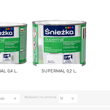
Impregnaty
e
Altax
Lakierobejca
Lakiery
Grunt Do Drewna
L 0,4 L.
SUPERMAL 0,2 L.
Drewnochron
Lakierobejca 2W1
Zobacz wszystkie
Wyświetl
na stronie
STYROPIAN / STYRODUR
CHEMIA BUDOWLANA, ŚRODKI CZYSZCZĄCE I GRZYBOBÓJCZE