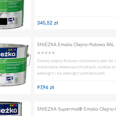
345,52 zł
ŚNIEŻKA Emalia Olejno-ftalowa RAL 9
Emalia olejno-ftalowa stosowana jest do
materiałów drewnopochodnych, tynków ora
wewnątrz i na zewnątrz pomieszczeń
97,96 zł
ŚNIEŻKA Supermal® Emalia Olejno-ft