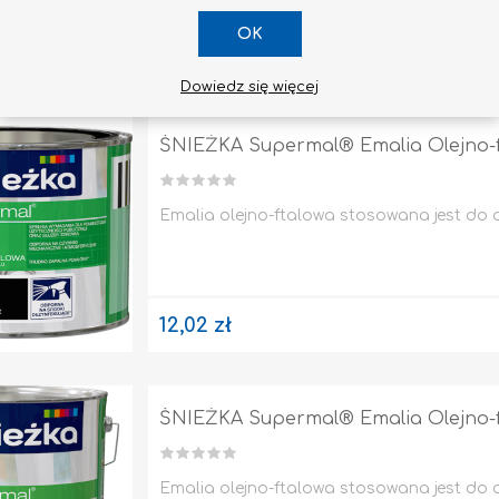
OK
167,23 zł
Dowiedz się więcej
ŚNIEŻKA Supermal® Emalia Olejno-ft
Emalia olejno-ftalowa stosowana jest do
12,02 zł
ŚNIEŻKA Supermal® Emalia Olejno-ft
Emalia olejno-ftalowa stosowana jest do