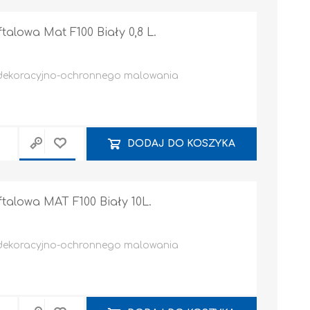
lowa Mat F100 Biały 0,8 L.
 dekoracyjno-ochronnego malowania
Narzędzia ręczne
Systemy montażowe
DODAJ DO KOSZYKA
TARCZE
POZOSTAŁE / INNE
alowa MAT F100 Biały 10L.
 dekoracyjno-ochronnego malowania