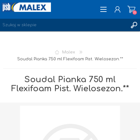
(0)
ZAREJESTRUJ SIĘ
Malex
LOGOWANIE
Soudal Pianka 750 ml Flexifoam Pist. Wielosezon.**
ULUBIONE
(0)
Soudal Pianka 750 ml
Flexifoam Pist. Wielosezon.**