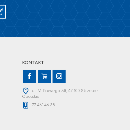
KONTAKT
ul. M. Prawego 58, 47-100 Strzelce
Opolskie
77 461 46 38