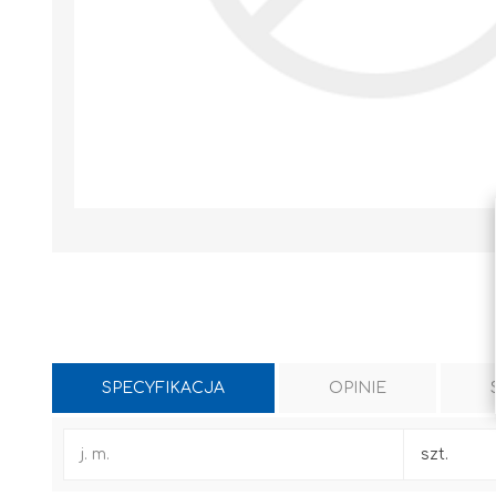
SPECYFIKACJA
OPINIE
WYLEWKI / ZAPRAWA CEMENTOWA
KLEJE I FUGI
j. m.
szt.