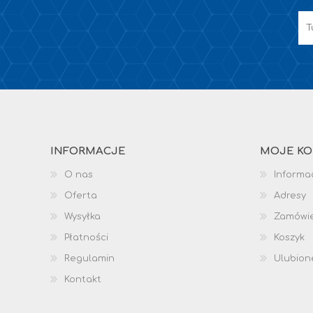
INFORMACJE
MOJE K
O nas
Informac
Oferta
Adresy
Wysyłka
Zamówi
Płatności
Koszyk
Regulamin
Ulubion
Kontakt