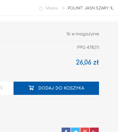
Malex
POLINIT JASN.SZARY 1L
16 w magazynie
PPG 478211
26,06 zł
Akryl
Ń
DODAJ DO KOSZYKA
OCIEPLENIA
GRUNTY I PODKŁADY