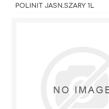
POLINIT JASN.SZARY 1L
GIPSY I GŁADZIE
PIANY MONTAŻOWE