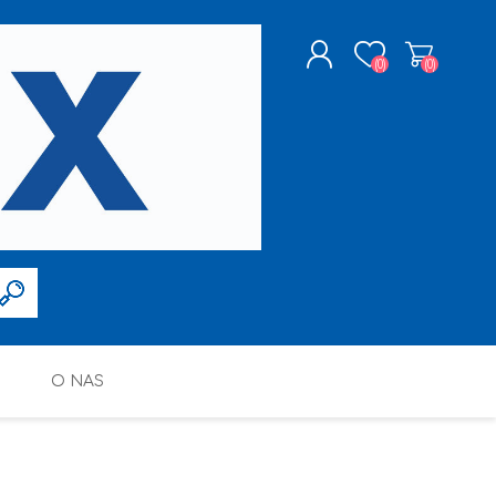
(0)
(0)
ZAREJESTRUJ SIĘ
LOGOWANIE
O NAS
FARBY W SPRAYU
PPG DECO POLSKA SP. Z O.O.
ALTAX
SILIKONY, PIANY I AKRYLE