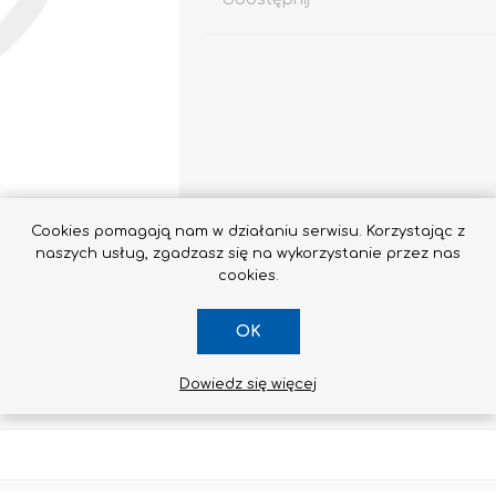
Impregnaty
e
Altax
Cookies pomagają nam w działaniu serwisu. Korzystając z
Lakierobejca
naszych usług, zgadzasz się na wykorzystanie przez nas
Lakiery
cookies.
Grunt Do Drewna
OK
Drewnochron
Lakierobejca 2W1
Dowiedz się więcej
Zobacz wszystkie
SKONTAKTUJ SIĘ Z NAMI
STYROPIAN / STYRODUR
CHEMIA BUDOWLANA, ŚRODKI CZYSZCZĄCE I GRZYBOBÓJCZE