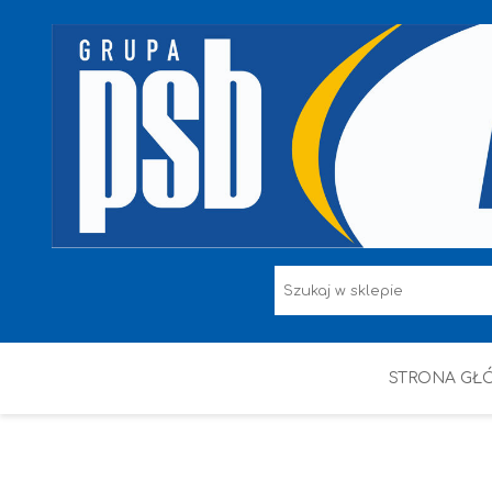
STRONA GŁ
F.F I L. ŚNIEŻKA
FARBY
HAMMERITE
KAEM