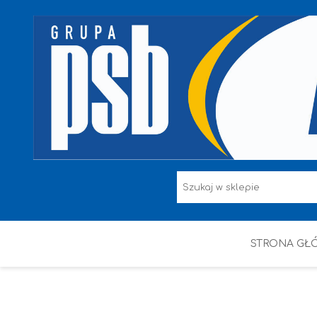
STRONA GŁ
F.F I L. ŚNIEŻKA
FARBY
HAMMERITE
KAEM