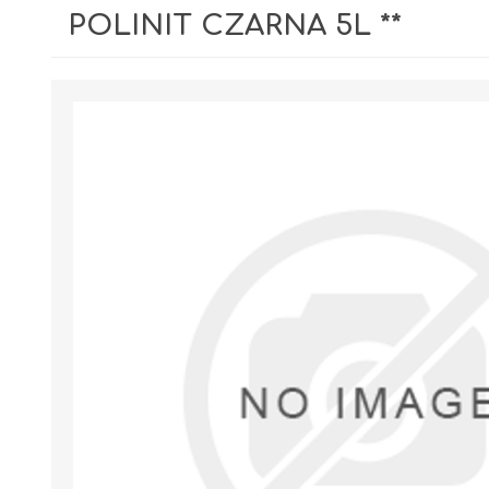
POLINIT CZARNA 5L **
GIPSY I GŁADZIE
PIANY MONTAŻOWE