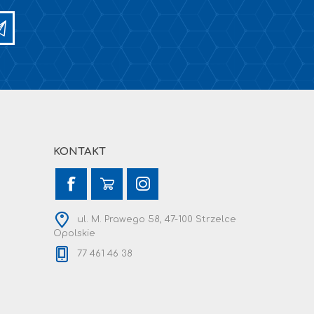
KONTAKT
ul. M. Prawego 58, 47-100 Strzelce
Opolskie
77 461 46 38