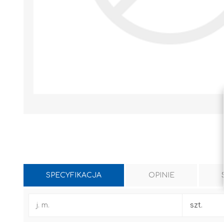
SPECYFIKACJA
OPINIE
WYLEWKI / ZAPRAWA CEMENTOWA
KLEJE I FUGI
j. m.
szt.