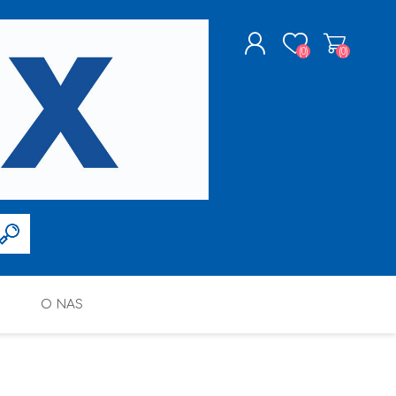
(0)
(0)
ZAREJESTRUJ SIĘ
LOGOWANIE
O NAS
FARBY W SPRAYU
PPG DECO POLSKA SP. Z O.O.
ALTAX
SILIKONY, PIANY I AKRYLE