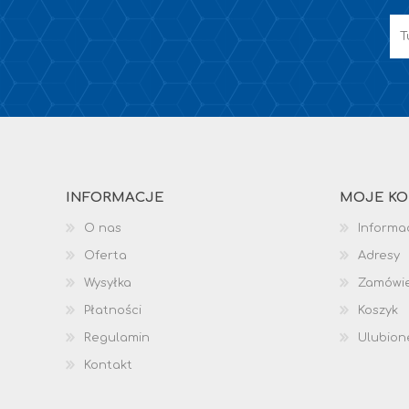
INFORMACJE
MOJE K
O nas
Informac
Oferta
Adresy
Wysyłka
Zamówi
Płatności
Koszyk
Regulamin
Ulubion
Kontakt