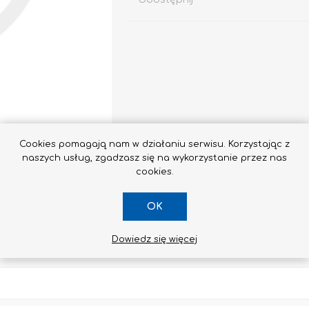
Impregnaty
e
Altax
Cookies pomagają nam w działaniu serwisu. Korzystając z
Lakierobejca
naszych usług, zgadzasz się na wykorzystanie przez nas
Lakiery
cookies.
Grunt Do Drewna
OK
Drewnochron
Lakierobejca 2W1
Dowiedz się więcej
Zobacz wszystkie
SKONTAKTUJ SIĘ Z NAMI
STYROPIAN / STYRODUR
CHEMIA BUDOWLANA, ŚRODKI CZYSZCZĄCE I GRZYBOBÓJCZE