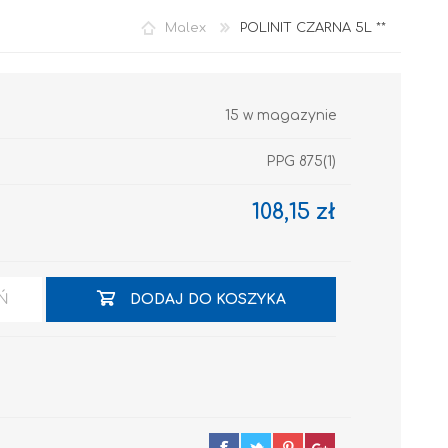
Malex
POLINIT CZARNA 5L **
15 w magazynie
PPG 875(1)
108,15 zł
Akryl
Ń
DODAJ DO KOSZYKA
OCIEPLENIA
GRUNTY I PODKŁADY