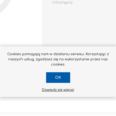
Udostępnij
Impregnaty
e
Altax
Cookies pomagają nam w działaniu serwisu. Korzystając z
Lakierobejca
naszych usług, zgadzasz się na wykorzystanie przez nas
Lakiery
cookies.
Grunt Do Drewna
OK
Drewnochron
Lakierobejca 2W1
Dowiedz się więcej
Zobacz wszystkie
SKONTAKTUJ SIĘ Z NAMI
STYROPIAN / STYRODUR
CHEMIA BUDOWLANA, ŚRODKI CZYSZCZĄCE I GRZYBOBÓJCZE