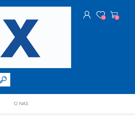
(0)
(0)
ZAREJESTRUJ SIĘ
LOGOWANIE
O NAS
FARBY W SPRAYU
PPG DECO POLSKA SP. Z O.O.
ALTAX
SILIKONY, PIANY I AKRYLE