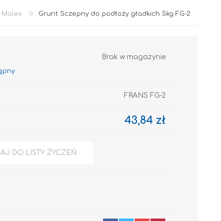
Malex
Grunt Sczepny do podłoży gładkich 5kg FG-2
Brak w magazynie
FRANS FG-2
Akryl
43,84 zł
AJ DO LISTY ŻYCZEŃ
OCIEPLENIA
GRUNTY I PODKŁADY