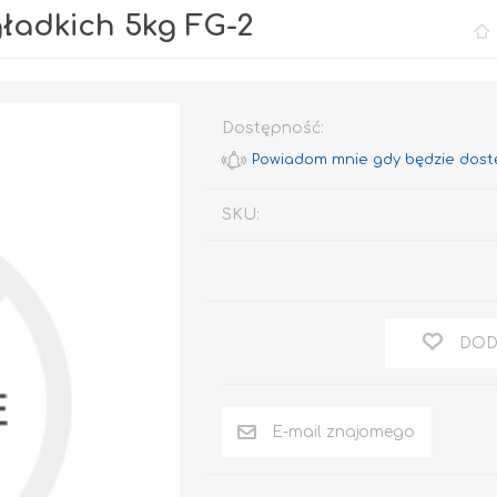
ładkich 5kg FG-2
Dostępność:
SKU:
Rafil CHLOROKAUCZUK
Rafil DO BRAM I
OGRODZEŃ
RAFIL BETON em
DOD
Epoksydowy
DO DREWNA
DOM I OGRÓD