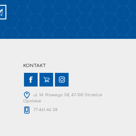
KONTAKT
ul. M. Prawego 58, 47-100 Strzelce
Opolskie
77 461 46 38