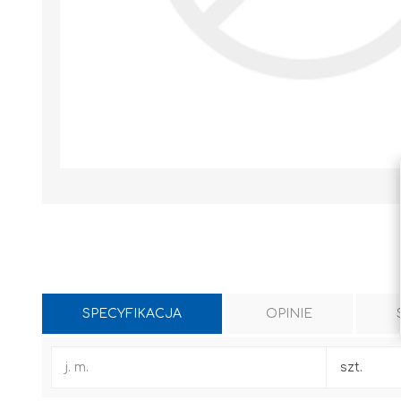
SPECYFIKACJA
OPINIE
WYLEWKI / ZAPRAWA CEMENTOWA
KLEJE I FUGI
j. m.
szt.