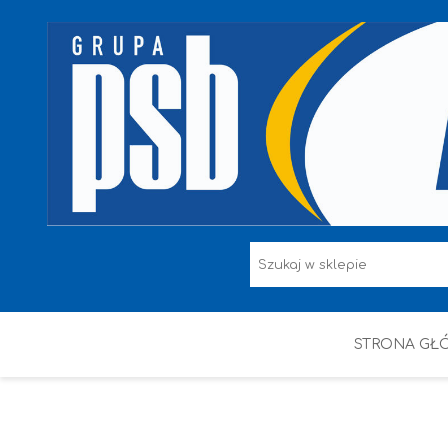
STRONA GŁ
F.F I L. ŚNIEŻKA
FARBY
HAMMERITE
KAEM