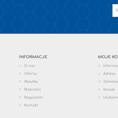
INFORMACJE
MOJE K
O nas
Informac
Oferta
Adresy
Wysyłka
Zamówi
Płatności
Koszyk
Regulamin
Ulubion
Kontakt