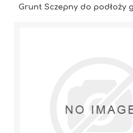
Grunt Sczepny do podłoży g
GIPSY I GŁADZIE
PIANY MONTAŻOWE