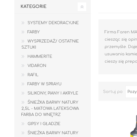
KATEGORIE
SYSTEMY DEKORACYJNE
FARBY
Firma Faren MA
ciesząc się op
WYSPRZEDAŻ/ OSTATNIE
przemyśle. Daje
SZTUKI
usuwania kamie
HAMMERITE
cieszy się prep
VIDARON
RAFIL
FARBY W SPRAYU
Sortuj po
SILIKONY, PIANY I AKRYLE
ŚNIEŻKA BARWY NATURY
2,5L - MATOWA LATEKSOWA
GIPSY I GŁADZIE
PIANY MONTAŻOWE
FARBA DO WNĘTRZ
GIPSY I GŁADZIE
ŚNIEŻKA BARWY NATURY