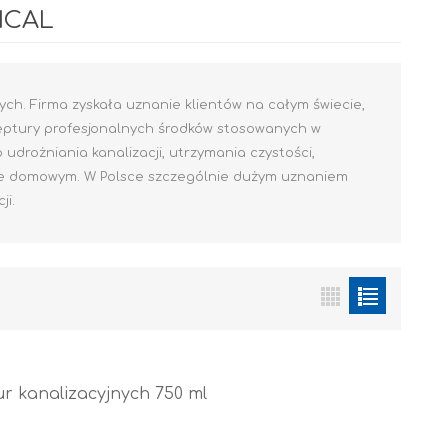
ICAL
h. Firma zyskała uznanie klientów na całym świecie,
ceptury profesjonalnych środków stosowanych w
o udrożniania kanalizacji, utrzymania czystości,
wie domowym. W Polsce szczególnie dużym uznaniem
ji.
Akryl
OCIEPLENIA
GRUNTY I PODKŁADY
r kanalizacyjnych 750 ml