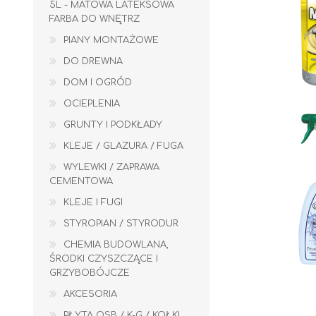
5L - MATOWA LATEKSOWA
FARBA DO WNĘTRZ
PIANY MONTAŻOWE
DO DREWNA
DOM I OGRÓD
OCIEPLENIA
GRUNTY I PODKŁADY
KLEJE / GLAZURA / FUGA
WYLEWKI / ZAPRAWA
CEMENTOWA
KLEJE I FUGI
STYROPIAN / STYRODUR
CHEMIA BUDOWLANA,
ŚRODKI CZYSZCZĄCE I
GRZYBOBÓJCZE
WYLEWKI / ZAPRAWA CEMENTOWA
KLEJE I FUGI
AKCESORIA
PŁYTA OSB / K-G / KOŁKI