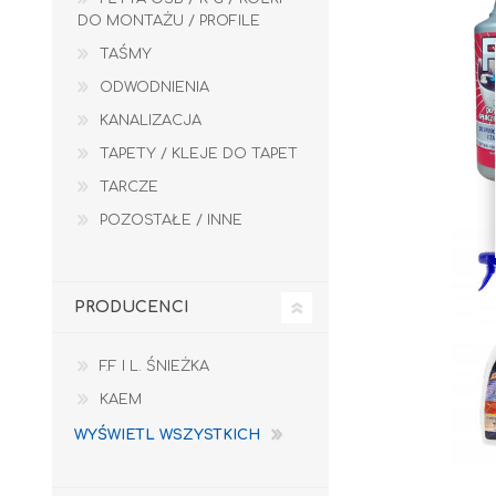
DO MONTAŻU / PROFILE
TAŚMY
ODWODNIENIA
KANALIZACJA
TAPETY / KLEJE DO TAPET
TARCZE
Kleje do płytek
POZOSTAŁE / INNE
Fugi
PRODUCENCI
TAŚMY
ODWODNIENIA
F.F I L. ŚNIEŻKA
KAEM
WYŚWIETL WSZYSTKICH