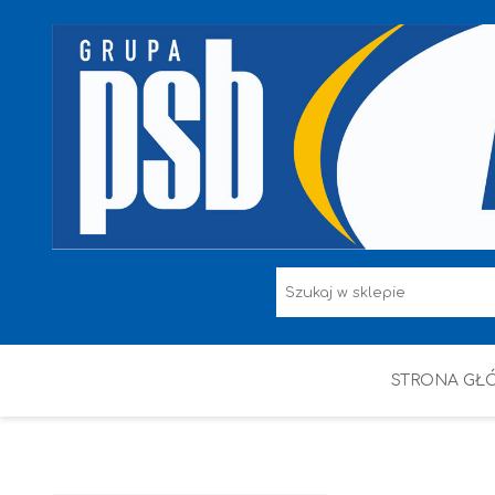
STRONA GŁ
F.F I L. ŚNIEŻKA
FARBY
HAMMERITE
KAEM