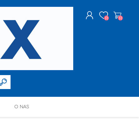
(0)
(0)
ZAREJESTRUJ SIĘ
LOGOWANIE
O NAS
FARBY W SPRAYU
PPG DECO POLSKA SP. Z O.O.
ALTAX
SILIKONY, PIANY I AKRYLE