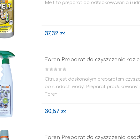
Melt to preparat do odblokowywania i udr
37,32 zł
Impregnaty
e
Faren Preparat do czyszczenia łazi
Altax
Lakierobejca
Lakiery
Citrus jest doskonałym preparatem czysz
Grunt Do Drewna
po śladach wody. Preparat produkowany je
Faren.
Drewnochron
Lakierobejca 2W1
Zobacz wszystkie
30,57 zł
STYROPIAN / STYRODUR
CHEMIA BUDOWLANA, ŚRODKI CZYSZCZĄCE I GRZYBOBÓJCZE
Faren Preparat do czyszczenia osad