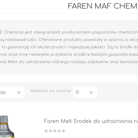
FAREN MAF CHEM
F Chemical jest szwajcarskim producentem preparatów chemicznyc
inią niezawodności. Oferowane produkty powstały w oparciu o re
 to gwarancję ich skuteczności i najwyższej jakości. Są to środki d
nia oraz inne niezwykle przydatne środki w każdym gospodarst
arat Melt do udrażniania różnego rodzaju odpływów oraz kanalizac
Rafil CHLOROKAUCZUK
Rafil DO BRAM I
OGRODZEŃ
Wyświetl
na stronie
RAFIL BETON em
Epoksydowy
DO DREWNA
DOM I OGRÓD
Faren Melt Środek do udrażniania ru