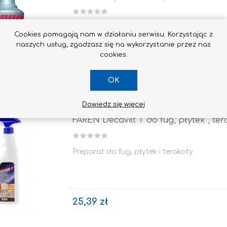
Mocny środek do czyszczenia z osadów w 
Cookies pomagają nam w działaniu serwisu. Korzystając z
naszych usług, zgadzasz się na wykorzystanie przez nas
cookies.
29,99 zł
OK
Dowiedz się więcej
FAREN Decavilt T do fug, płytek , ter
KANALIZACJA
TAPETY / KLEJE DO TAPET
Preparat do fug, płytek i terakoty
25,39 zł