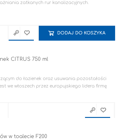
ażniania zatkanych rur kanalizacyjnych.
DODAJ DO KOSZYKA
Grunty i podkłady
lewacyjne
enek CITRUS 750 ml
czącym do łazienek oraz usuwania pozostałości
st we włoszech przez europujskiego lidera firmę
AKCESORIA
PŁYTA OSB / K-G / KOŁKI DO MONTAŻU / PROFILE
ów w toalecie F200