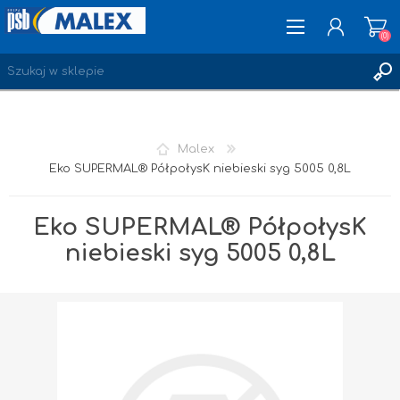
(0)
ZAREJESTRUJ SIĘ
Malex
LOGOWANIE
Eko SUPERMAL® PółpołysK niebieski syg 5005 0,8L
ULUBIONE
(0)
Eko SUPERMAL® PółpołysK
niebieski syg 5005 0,8L