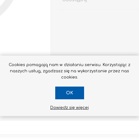
Impregnaty
e
Altax
Cookies pomagają nam w działaniu serwisu. Korzystając z
Lakierobejca
naszych usług, zgadzasz się na wykorzystanie przez nas
Lakiery
cookies.
Grunt Do Drewna
OK
Drewnochron
Lakierobejca 2W1
Dowiedz się więcej
Zobacz wszystkie
SKONTAKTUJ SIĘ Z NAMI
STYROPIAN / STYRODUR
CHEMIA BUDOWLANA, ŚRODKI CZYSZCZĄCE I GRZYBOBÓJCZE