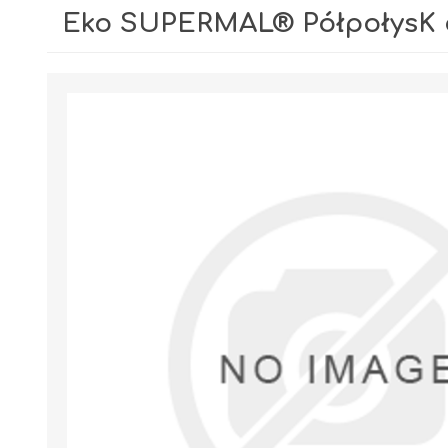
Eko SUPERMAL® PółpołysK c
GIPSY I GŁADZIE
PIANY MONTAŻOWE