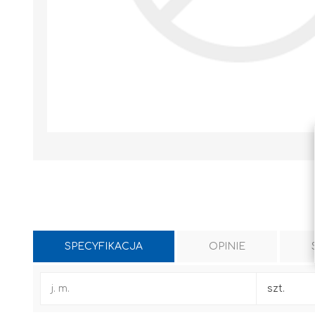
SPECYFIKACJA
OPINIE
WYLEWKI / ZAPRAWA CEMENTOWA
KLEJE I FUGI
j. m.
szt.