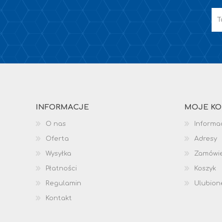
INFORMACJE
MOJE K
O nas
Informac
Oferta
Adresy
Wysyłka
Zamówi
Płatności
Koszyk
Regulamin
Ulubion
Kontakt