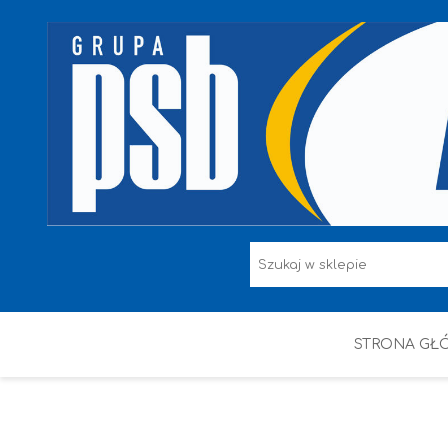
STRONA GŁ
F.F I L. ŚNIEŻKA
FARBY
HAMMERITE
KAEM