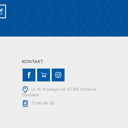
KONTAKT
ul. M. Prawego 58, 47-100 Strzelce
Opolskie
77 461 46 38