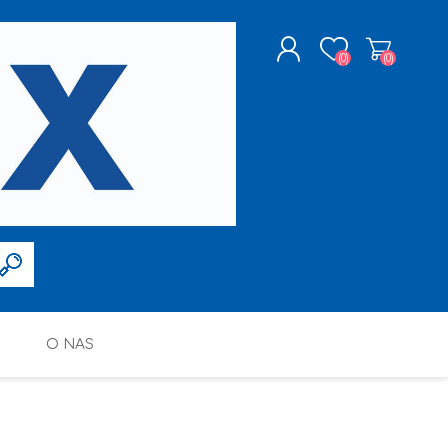
(0)
(0)
ZAREJESTRUJ SIĘ
LOGOWANIE
O NAS
FARBY W SPRAYU
PPG DECO POLSKA SP. Z O.O.
ALTAX
SILIKONY, PIANY I AKRYLE