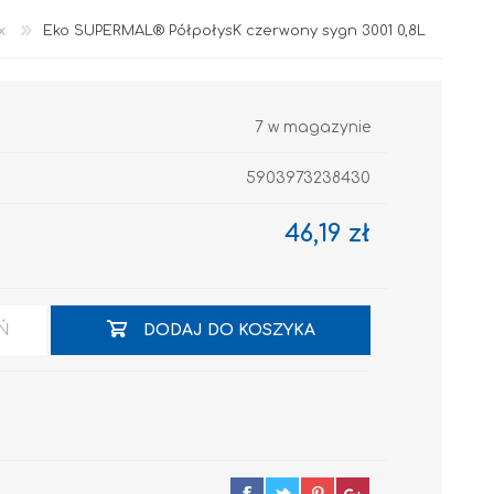
x
Eko SUPERMAL® PółpołysK czerwony sygn 3001 0,8L
7 w magazynie
5903973238430
46,19 zł
Akryl
Ń
DODAJ DO KOSZYKA
OCIEPLENIA
GRUNTY I PODKŁADY