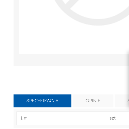
SPECYFIKACJA
OPINIE
WYLEWKI / ZAPRAWA CEMENTOWA
KLEJE I FUGI
j. m.
szt.