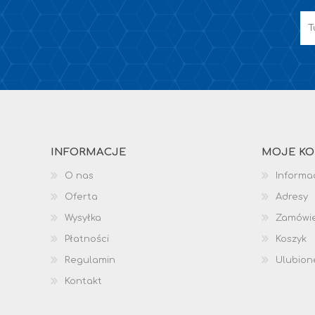
INFORMACJE
MOJE K
O nas
Informac
Oferta
Adresy
Wysyłka
Zamówi
Płatności
Koszyk
Regulamin
Ulubion
Kontakt