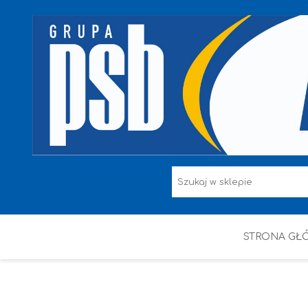
STRONA GŁ
F.F I L. ŚNIEŻKA
FARBY
HAMMERITE
KAEM