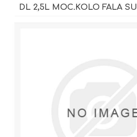
DL 2,5L MOC.KOLO FALA SU
GIPSY I GŁADZIE
PIANY MONTAŻOWE