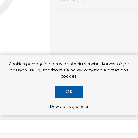
Impregnaty
e
Altax
Cookies pomagają nam w działaniu serwisu. Korzystając z
Lakierobejca
naszych usług, zgadzasz się na wykorzystanie przez nas
Lakiery
cookies.
Grunt Do Drewna
OK
Drewnochron
Lakierobejca 2W1
Dowiedz się więcej
Zobacz wszystkie
SKONTAKTUJ SIĘ Z NAMI
STYROPIAN / STYRODUR
CHEMIA BUDOWLANA, ŚRODKI CZYSZCZĄCE I GRZYBOBÓJCZE