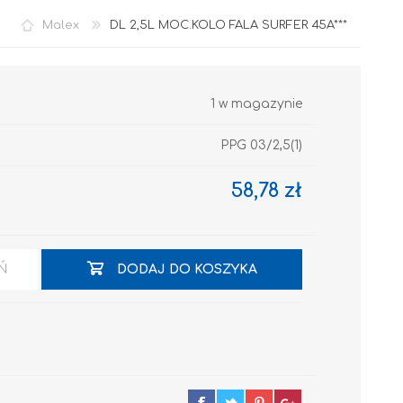
Malex
DL 2,5L MOC.KOLO FALA SURFER 45A***
1 w magazynie
PPG 03/2,5(1)
58,78 zł
Akryl
Ń
DODAJ DO KOSZYKA
OCIEPLENIA
GRUNTY I PODKŁADY