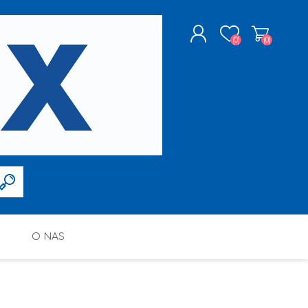
(0)
(0)
ZAREJESTRUJ SIĘ
LOGOWANIE
O NAS
FARBY W SPRAYU
PPG DECO POLSKA SP. Z O.O.
ALTAX
SILIKONY, PIANY I AKRYLE