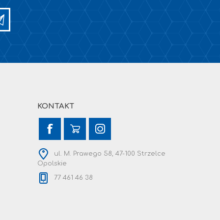
KONTAKT
ul. M. Prawego 58, 47-100 Strzelce
Opolskie
77 461 46 38