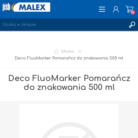
(0)
ZAREJESTRUJ SIĘ
Malex
LOGOWANIE
Deco FluoMarker Pomarańcz do znakowania 500 ml
ULUBIONE
(0)
Deco FluoMarker Pomarańcz
do znakowania 500 ml