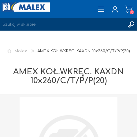
(0)
ZAREJESTRUJ SIĘ
Malex
AMEX KOŁ.WKRĘC. KAXDN 10x260/C/T/P/P(20)
LOGOWANIE
ULUBIONE
(0)
AMEX KOŁ.WKRĘC. KAXDN
10x260/C/T/P/P(20)